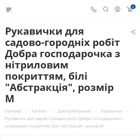
0
Рукавички для
садово-городніх робіт
Добра господарочка з
нітриловим
покриттям, білі
"Абстракція", розмір
М
—
—
—
—
Головна
Каталог
Для прибирання
Рукавички
Рукавички для садово-городніх робіт Добра господарочка з
нітриловим покриттям, білі "Абстракція", розмір М