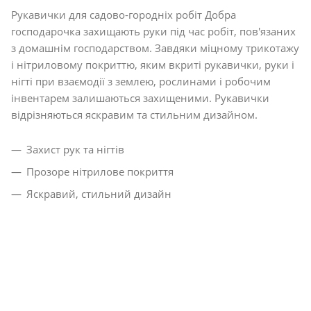
Рукавички для садово-городніх робіт Добра
господарочка захищають руки під час робіт, пов'язаних
з домашнім господарством. Завдяки міцному трикотажу
і нітриловому покриттю, яким вкриті рукавички, руки і
нігті при взаємодії з землею, рослинами і робочим
інвентарем залишаються захищеними. Рукавички
відрізняються яскравим та стильним дизайном.
Захист рук та нігтів
Прозоре нітрилове покриття
Яскравий, стильний дизайн