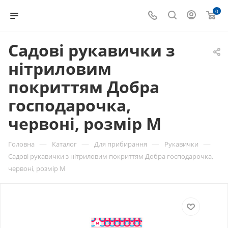
0
Садові рукавички з
нітриловим
покриттям Добра
господарочка,
червоні, розмір М
—
—
—
—
Головна
Каталог
Для прибирання
Рукавички
Садові рукавички з нітриловим покриттям Добра господарочка,
червоні, розмір М