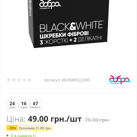
Артикул:
4820086522298
24
16
47
57
днів
годин
хвилин
секунд
Ціна:
49.00
грн.
/шт
70.00
грн.
-
30
%
Економія
21.00
грн.
Є в наявності