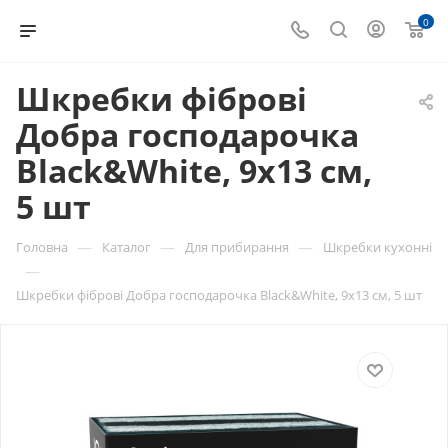
0
Шкребки фіброві
Добра господарочка
Black&White, 9х13 см,
5 шт
—
—
—
Головна
Каталог
Для прибирання
Шкребки кухонні
—
Шкребки фіброві Добра господарочка Black&White, 9х13 см, 5 шт