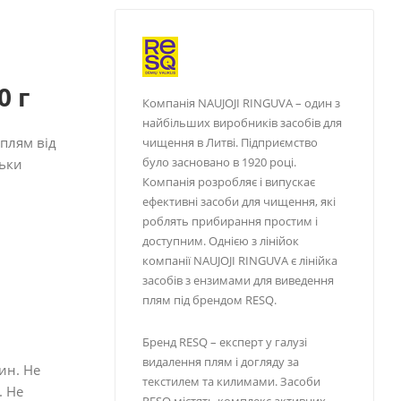
0 г
Компанія NAUJOJI RINGUVA – один з
найбільших виробників засобів для
плям від
чищення в Литві. Підприємство
було засновано в 1920 році.
льки
Компанія розробляє і випускає
ефективні засоби для чищення, які
роблять прибирання простим і
доступним. Однією з лінійок
компанії NAUJOJI RINGUVA є лінійка
засобів з ензимами для виведення
плям під брендом RESQ.
Бренд RESQ – експерт у галузі
видалення плям і догляду за
ин. Не
текстилем та килимами. Засоби
. Не
RESQ містять комплекс активних