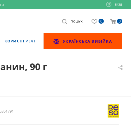
ти
ВХІД
0
0
ПОШУК
КОРИСНІ РЕЧІ
УКРАЇНСЬКА ВИБІЙКА
нин, 90 г
5351791