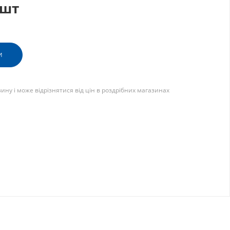
/шт
И
зину і може відрізнятися від цін в роздрібних магазинах