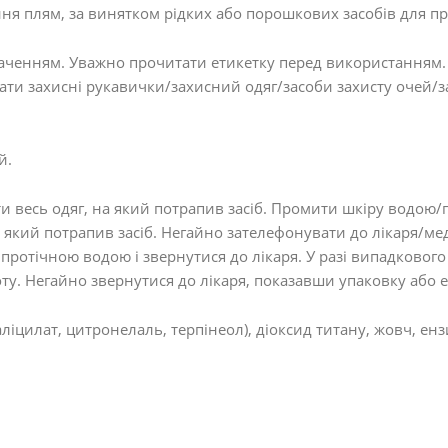
я плям, за винятком рідких або порошкових засобів для пр
аченням. Уважно прочитати етикетку перед використанням. 
вати захисні рукавички/захисний одяг/засоби захисту очей/з
й.
яти весь одяг, на який потрапив засіб. Промити шкіру водою
який потрапив засіб. Негайно зателефонувати до лікаря/м
 протічною водою і звернутися до лікаря. У разі випадкового
у. Негайно звернутися до лікаря, показавши упаковку або е
іцилат, цитронелаль, терпінеол), діоксид титану, жовч, ен