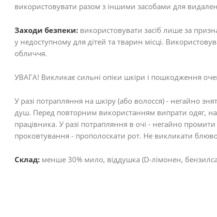
використовувати разом з іншими засобами для видаленн
Заходи безпеки:
використовувати засіб лише за призн
у недоступному для дітей та тварин місці. Використову
обличчя.
УВАГА! Викликає сильні опіки шкіри і пошкодження оче
У разі потрапляння на шкіру (або волосся) - негайно зн
душ. Перед повторним використанням випрати одяг, на 
працівника. У разі потрапляння в очі - негайно промити
проковтування - прополоскати рот. Не викликати блювот
Склад:
менше 30% мило, віддушка (D-лімонен, бензилсал