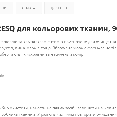
ПИТИ
ОПЛАТА
ДОСТАВКА
SQ для кольорових тканин, 9
 з жовчю та комплексом ензимів призначене для очищення 
ї, фруктів, вина, овочів тощо. Збагачена жовчю формула не ті
зберігаючи їх яскравий та насичений колір.
ів
бно очистити, нанести на пляму засіб і залишити на 5 хвил
иробника тканини. У разі стійких плям повторити очищення