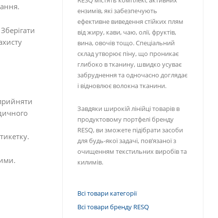
ання.
ензимів, які забезпечують
ефективне виведення стійких плям
Зберігати
від жиру, кави, чаю, олії, фруктів,
ахисту
вина, овочів тощо. Спеціальний
склад утворює піну, що проникає
глибоко в тканину, швидко усуває
забруднення та одночасно доглядає
і відновлює волокна тканини.
/прийняти
Завдяки широкій лінійці товарів в
едичного
продуктовому портфелі бренду
RESQ, ви зможете підібрати засоби
тикетку.
для будь-якої задачі, пов’язаної з
очищенням текстильних виробів та
зими.
килимів.
Всі товари категорії
Всі товари бренду RESQ