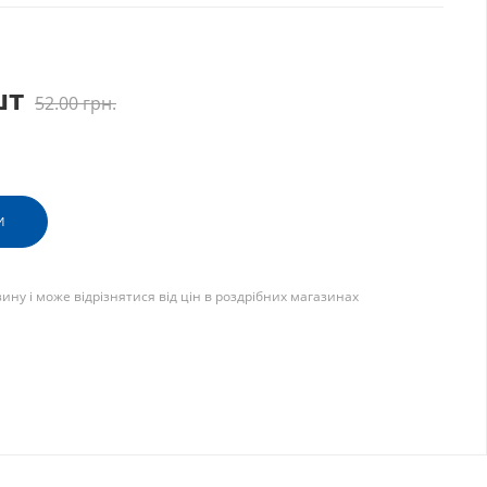
шт
52.00
грн.
И
зину і може відрізнятися від цін в роздрібних магазинах