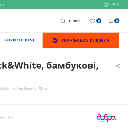
ти
ВХІД
0
0
ПОШУК
КОРИСНІ РЕЧІ
УКРАЇНСЬКА ВИБІЙКА
ck&White, бамбукові,
k&White, бамбукові, 150 шт
6523608