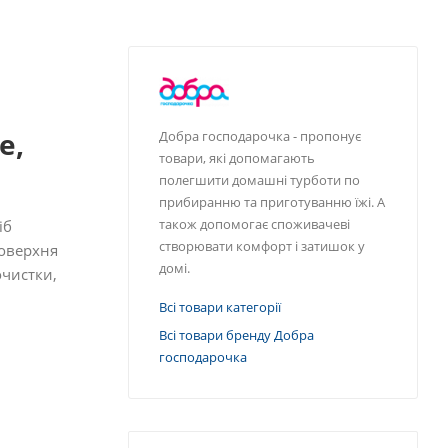
e,
Добра господарочка - пропонує
товари, які допомагають
полегшити домашні турботи по
прибиранню та приготуванню їжі. А
також допомогає споживачеві
іб
створювати комфорт і затишок у
Поверхня
домі.
очистки,
Всі товари категорії
Всі товари бренду Добра
господарочка