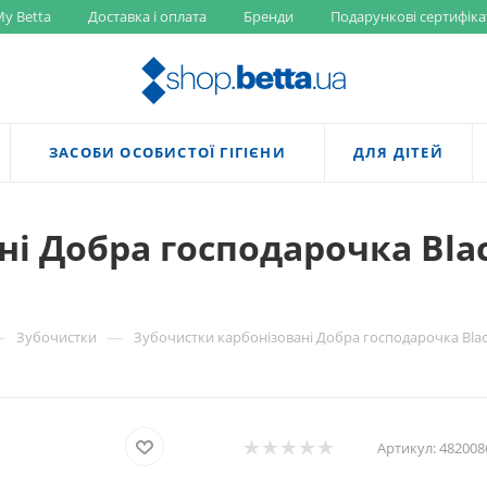
y Betta
Доставка і оплата
Бренди
Подарункові сертифіка
ЗАСОБИ ОСОБИСТОЇ ГІГІЄНИ
ДЛЯ ДІТЕЙ
і Добра господарочка Bla
—
—
Зубочистки
Зубочистки карбонізовані Добра господарочка Blac
Артикул:
482008