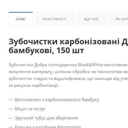
ОПИС
ВЛАСТИВОСТІ
ВІДГУКИ
ЯК КУ
Зубочистки карбонізовані Д
бамбукові, 150 шт
Зубочистки Добра господарочка Black&White виготовлені 
зміцнення матеріалу, шляхом обробки за технологією в
зубочисток гладка та відшлифована, що захищає від утво
за рахунок карбонізації.
Виготовлені з карбонізованого бамбуку
Міцні та гострі
Зручний тубус для зберігання
Кришка з надійним фіксатором