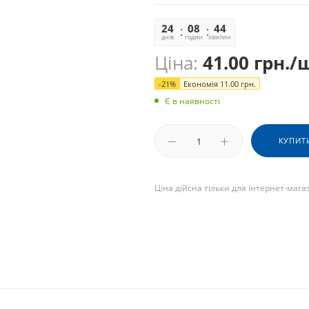
24
08
44
02
днів
годин
хвилин
секунд
Ціна:
41.00
грн.
/
-
21
%
Економія
11.00
грн.
Є в наявності
КУПИТ
Ціна дійсна тільки для інтернет-мага