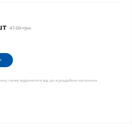
шт
47.00
грн.
И
зину і може відрізнятися від цін в роздрібних магазинах