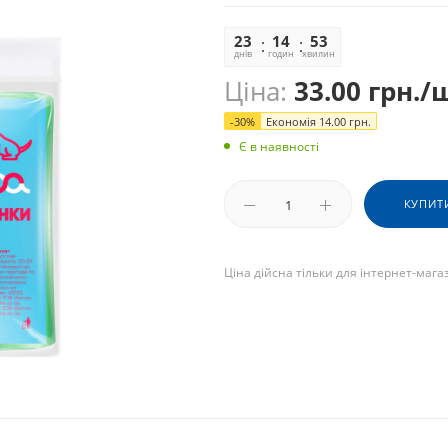
23
14
53
49
днів
годин
хвилин
секунд
Ціна:
33.00
грн.
/
-
30
%
Економія
14.00
грн.
Є в наявності
КУПИТ
Ціна дійсна тільки для інтернет-мага