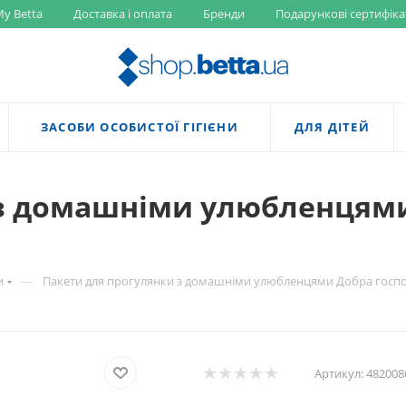
y Betta
Доставка і оплата
Бренди
Подарункові сертифіка
ЗАСОБИ ОСОБИСТОЇ ГІГІЄНИ
ДЛЯ ДІТЕЙ
 з домашніми улюбленцями
—
и
Пакети для прогулянки з домашніми улюбленцями Добра господ
Артикул:
482008