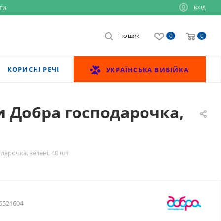
ти
ВХІД
0
0
ПОШУК
КОРИСНІ РЕЧІ
УКРАЇНСЬКА ВИБІЙКА
 Добра господарочка,
арочка, зелені, 40 шт
6521604