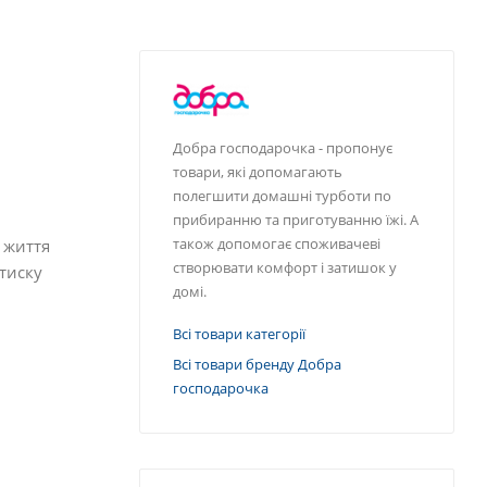
а
Добра господарочка - пропонує
товари, які допомагають
полегшити домашні турботи по
прибиранню та приготуванню їжі. А
також допомогає споживачеві
 життя
створювати комфорт і затишок у
 тиску
домі.
Всі товари категорії
Всі товари бренду Добра
господарочка