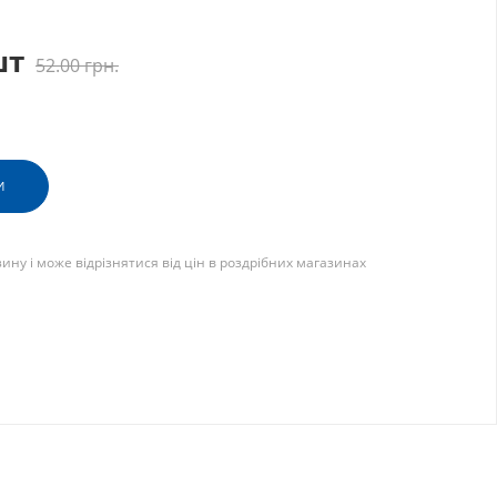
шт
52.00
грн.
И
зину і може відрізнятися від цін в роздрібних магазинах