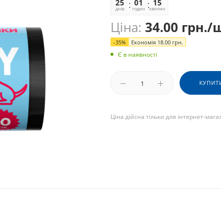
25
01
15
21
днів
годин
хвилин
секунд
Ціна:
34.00
грн.
/
-
35
%
Економія
18.00
грн.
Є в наявності
КУПИТ
Ціна дійсна тільки для інтернет-мага