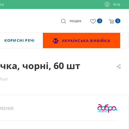
ти
ВХІД
0
0
ПОШУК
КОРИСНІ РЕЧІ
УКРАЇНСЬКА ВИБІЙКА
ка, чорні, 60 шт
60 шт
6521635