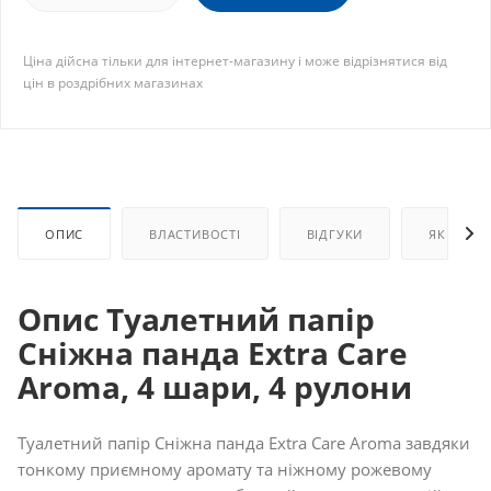
Ціна дійсна тільки для інтернет-магазину і може відрізнятися від
цін в роздрібних магазинах
ОПИС
ВЛАСТИВОСТІ
ВІДГУКИ
ЯК КУПИ
Опис Туалетний папір
Сніжна панда Extra Care
Aroma, 4 шари, 4 рулони
Туалетний папір Сніжна панда Extra Care Aroma завдяки
тонкому приємному аромату та ніжному рожевому