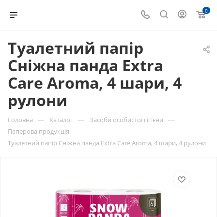
0
Туалетний папір
Сніжна панда Extra
Care Aroma, 4 шари, 4
рулони
—
—
—
Головна
Каталог
Засоби особистої гігієни
—
Паперова продукція
Туалетний папір Сніжна панда Extra Care Aroma, 4 шари, 4 рулони