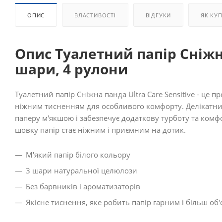
ОПИС
ВЛАСТИВОСТІ
ВІДГУКИ
ЯК КУ
Опис Туалетний папір Сніжна
шари, 4 рулони
Туалетний папір Сніжна панда Ultra Care Sensitive - це
ніжним тисненням для особливого комфорту. Делікатни
паперу м'якшою і забезпечує додаткову турботу та комф
шовку папір стає ніжним і приємним на дотик.
М'який папір білого кольору
3 шари натуральної целюлози
Без барвників і ароматизаторів
Якісне тиснення, яке робить папір гарним і більш об