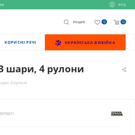
ти
ВХІД
0
0
ПОШУК
КОРИСНІ РЕЧІ
УКРАЇНСЬКА ВИБІЙКА
 3 шари, 4 рулони
 шари, 4 рулони
3970671