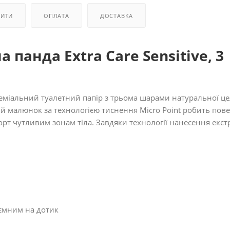
ПИТИ
ОПЛАТА
ДОСТАВКА
 панда Extra Care Sensitive, 3
 преміальний туалетний папір з трьома шарами натуральної ц
й малюнок за технологією тиснення Micro Point робить пов
орт чутливим зонам тіла. Завдяки технології нанесення екст
'ємним на дотик