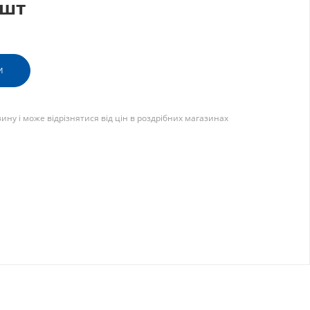
/шт
И
зину і може відрізнятися від цін в роздрібних магазинах