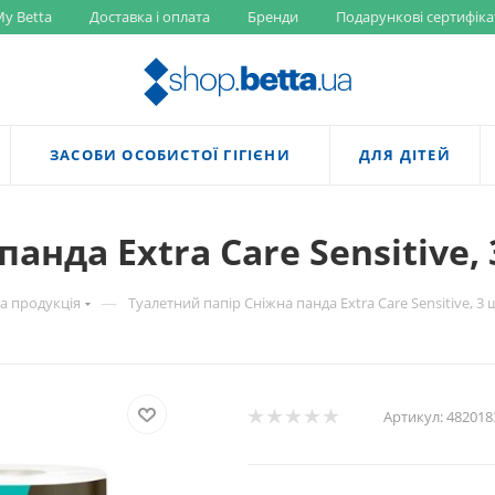
y Betta
Доставка і оплата
Бренди
Подарункові сертифіка
ЗАСОБИ ОСОБИСТОЇ ГІГІЄНИ
ДЛЯ ДІТЕЙ
анда Extra Care Sensitive,
—
а продукція
Туалетний папір Сніжна панда Extra Care Sensitive, 3
Артикул:
482018