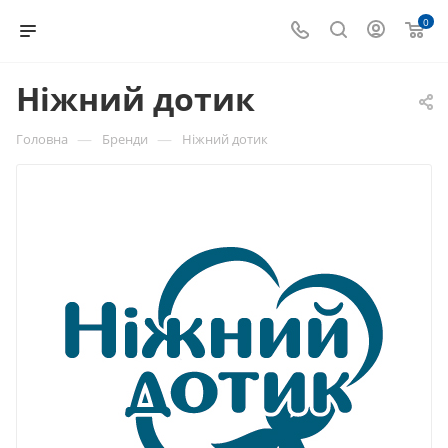
0
Ніжний дотик
—
—
Головна
Бренди
Ніжний дотик