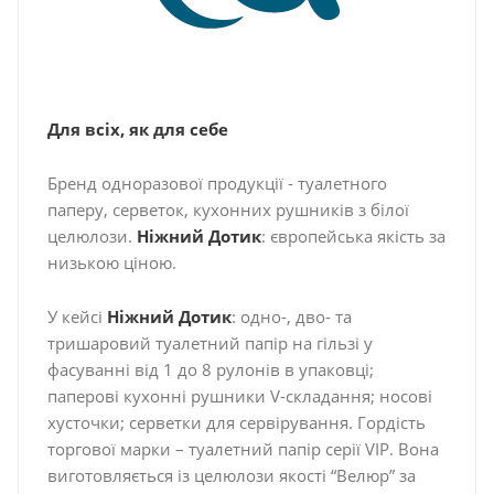
Для всіх, як для себе
Бренд одноразової продукції - туалетного
паперу, серветок, кухонних рушників з білої
целюлози.
Ніжний Дотик
: європейська якість за
низькою ціною.
У кейсі
Ніжний Дотик
: одно-, дво- та
тришаровий туалетний папір на гільзі у
фасуванні від 1 до 8 рулонів в упаковці;
паперові кухонні рушники V-складання; носові
хусточки; серветки для сервірування. Гордість
торгової марки – туалетний папір серії VІP. Вона
виготовляється із целюлози якості “Велюр” за