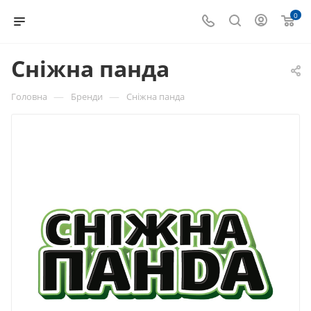
0
Сніжна панда
—
—
Головна
Бренди
Сніжна панда