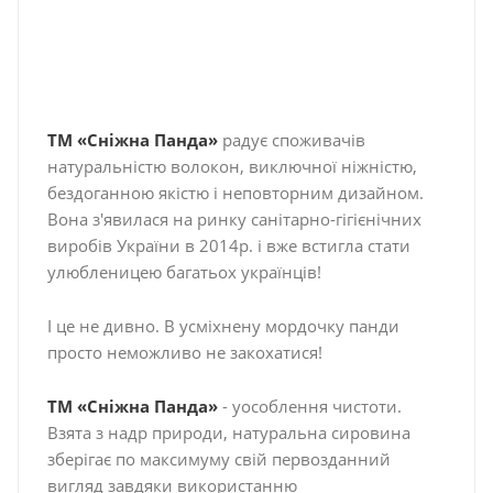
ТМ «Сніжна Панда»
радує споживачів
натуральністю волокон, виключної ніжністю,
бездоганною якістю і неповторним дизайном.
Вона з'явилася на ринку санітарно-гігієнічних
виробів України в 2014р. і вже встигла стати
улюбленицею багатьох українців!
І це не дивно. В усміхнену мордочку панди
просто неможливо не закохатися!
ТМ «Сніжна Панда»
- уособлення чистоти.
Взята з надр природи, натуральна сировина
зберігає по максимуму свій первозданний
вигляд завдяки використанню