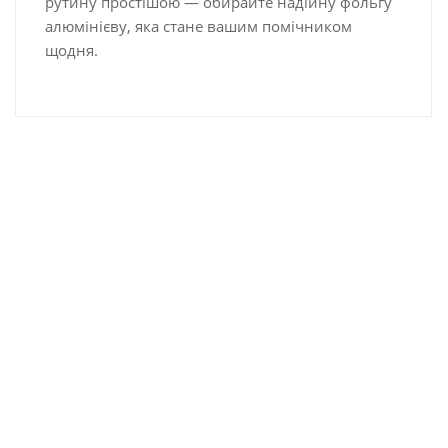
рутину простішою — обирайте надійну фольгу
алюмінієву, яка стане вашим помічником
щодня.