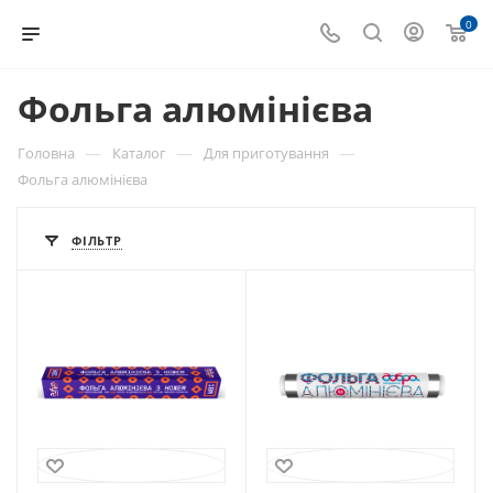
0
Фольга алюмінієва
—
—
—
Головна
Каталог
Для приготування
Фольга алюмінієва
ФІЛЬТР