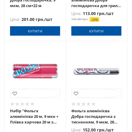
Добра господарочка, 9
алюмінієва Добра
мкм, 28 см×22 м
господарочка для гриля
і запікання, 14 мкм, 28
Ціна:
113.00
грн.
/шт
см×10 м
Ціна:
201.00
грн.
/шт
141.00
грн.
-
20
%
КУПИТИ
КУПИТИ
Набір "Фольга
Фольга алюмінієва
алюмінієва 20 м, 9 мкн +
Добра господарочка з
Плівка харчова 20 м з
тисненням, 9 мкм, 28
перфорацією" Добра
см×20 м
Ціна:
152.00
грн.
/шт