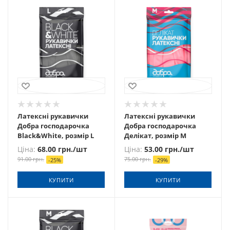
Латексні рукавички
Латексні рукавички
Добра господарочка
Добра господарочка
Black&White, розмір L
Делікат, розмір M
Ціна:
68.00
грн.
/шт
Ціна:
53.00
грн.
/шт
91.00
грн.
75.00
грн.
-
25
%
-
29
%
КУПИТИ
КУПИТИ