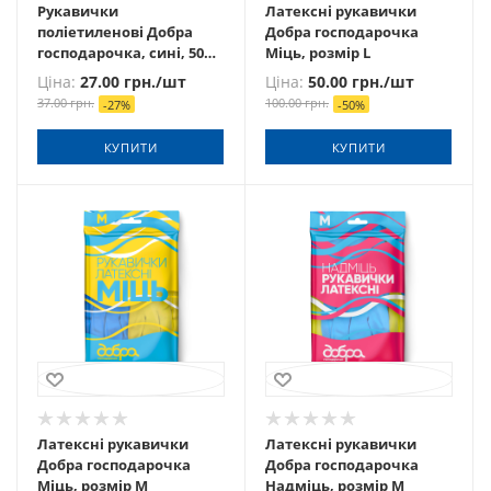
Рукавички
Латексні рукавички
поліетиленові Добра
Добра господарочка
господарочка, сині, 50
Міць, розмір L
шт
Ціна:
27.00
грн.
/шт
Ціна:
50.00
грн.
/шт
37.00
грн.
100.00
грн.
-
27
%
-
50
%
КУПИТИ
КУПИТИ
Латексні рукавички
Латексні рукавички
Добра господарочка
Добра господарочка
Міць, розмір М
Надміць, розмір М