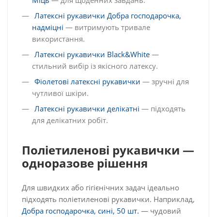
Міць
— для щоденних завдань.
Латексні рукавички Добра господарочка,
надміцні
— витримують тривале
використання.
Латексні рукавички Black&White
—
стильний вибір із якісного латексу.
Фіолетові латексні рукавички
— зручні для
чутливої шкіри.
Латексні рукавички делікатні
— підходять
для делікатних робіт.
Поліетиленові рукавички —
одноразове рішення
Для швидких або гігієнічних задач ідеально
підходять поліетиленові рукавички. Наприклад,
Добра господарочка, сині, 50 шт.
— чудовий