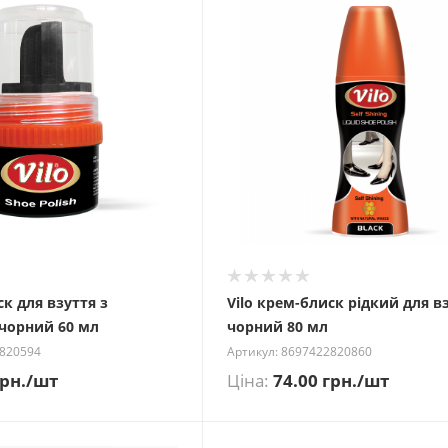
ск для взуття з
Vilo крем-блиск рідкий для в
 чорний 60 мл
чорний 80 мл
2820594
Артикул: 8697422820860
рн.
/шт
Ціна:
74.00
грн.
/шт