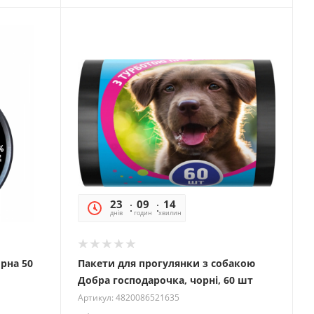
23
09
14
15
днів
годин
хвилин
секунд
орна 50
Пакети для прогулянки з собакою
Добра господарочка, чорні, 60 шт
Артикул: 4820086521635