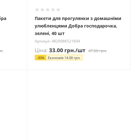
бра
Пакети для прогулянки з домашніми
улюбленцями Добра господарочка,
зелені, 40 шт
Артикул: 4820086521604
Ціна:
33.00
грн.
/шт
н.
47.00
грн.
-
30
%
Економія
14.00
грн.