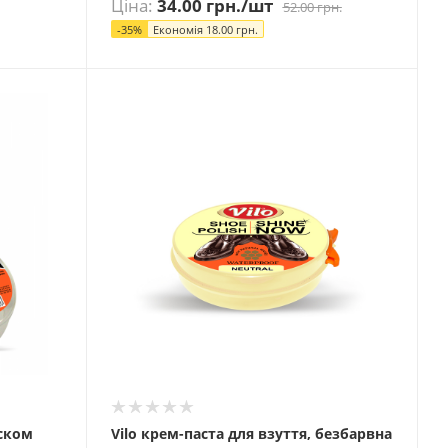
Ціна:
34.00
грн.
/шт
52.00
грн.
-
35
%
Економія
18.00
грн.
иском
Vilo крем-паста для взуття, безбарвна