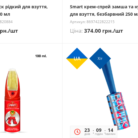
ск рідкий для взуття,
Smart крем-спрей замша та н
0 мл
для взуття, безбарвний 250 
2820884
Артикул: 8697422822215
рн.
/шт
Ціна:
374.00
грн.
/шт
UA
Хіт
23
09
14
15
днів
годин
хвилин
секунд