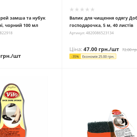
прей замша та нубук
Валик для чищення одягу До
ні, чорний 100 мл
господарочка, 5 м, 40 листів
2822918
Артикул: 4820086523134
Ціна:
47.00
грн.
/шт
72.00
гр
грн.
/шт
-
35
%
Економія
25.00
грн.