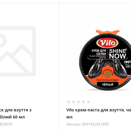
ск для взуття з
Vilo крем-паста для взуття, ч
білий 60 мл
мл
2820679
Артикул: 8697422821850