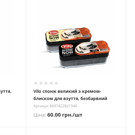
зуття,
Vilo спонж великий з кремом-
блиском для взуття, безбарвний
Артикул: 8697422821546
Ціна:
60.00
грн.
/шт