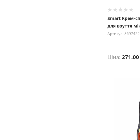
Smart Крем-с
для взуття мі
Артикул: 869742
Ціна:
271.00