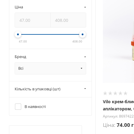
Ціна
47.00
408.00
Бренд
Всі
Кількість в упаковці (шт)
Vilo крем-бли
В наявності
аплікатором,
Артикул: 869742
Ціна:
74.00
г