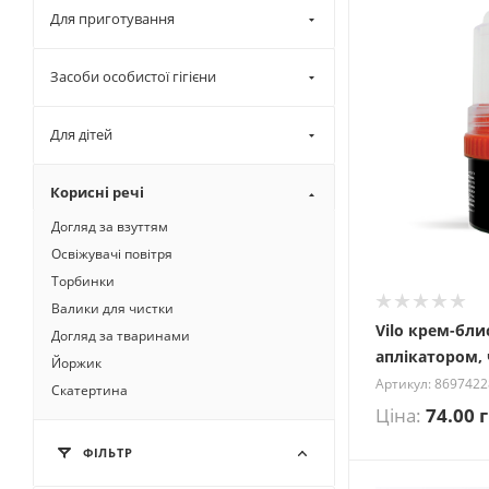
Для приготування
Засоби особистої гігієни
Для дітей
Корисні речі
Догляд за взуттям
Освіжувачі повітря
Торбинки
Валики для чистки
Vilo крем-бли
Догляд за тваринами
аплікатором,
Йоржик
Артикул: 869742
Скатертина
Ціна:
74.00
г
ФІЛЬТР