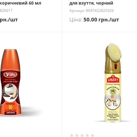
 коричневий 60 мл
для взуття, чорний
2820617
Артикул: 8697422825926
рн.
/шт
Ціна:
50.00
грн.
/шт