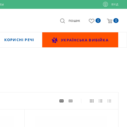
ти
ВХІД
0
0
ПОШУК
КОРИСНІ РЕЧІ
УКРАЇНСЬКА ВИБІЙКА