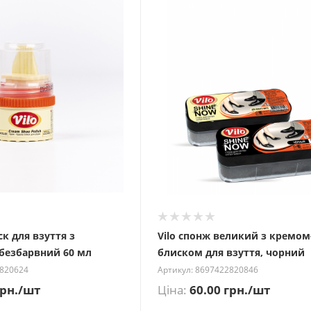
ск для взуття з
Vilo спонж великий з кремом
 безбарвний 60 мл
блиском для взуття, чорний
2820624
Артикул: 8697422820846
рн.
/шт
Ціна:
60.00
грн.
/шт