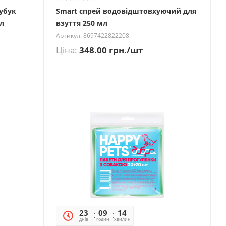
убук
Smart спрей водовідштовхуючий для
мл
взуття 250 мл
Артикул: 8697422822208
Ціна:
348.00
грн.
/шт
23
09
14
15
днів
годин
хвилин
секунд