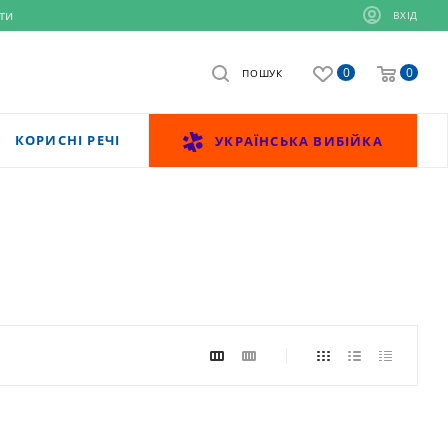
ти
ВХІД
0
0
ПОШУК
КОРИСНІ РЕЧІ
УКРАЇНСЬКА ВИБІЙКА