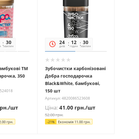
30
55
24
12
30
55
н
хвилин
секунд
днів
годин
хвилин
секунд
амбукові ТМ
Зубочистки карбонізовані
арочка, 350
Добра господарочка
Black&White, бамбукові,
150 шт
6524018
Артикул: 4820086523608
рн.
/шт
Ціна:
41.00
грн.
/шт
52.00
грн.
2.00
грн.
-
21
%
Економія
11.00
грн.