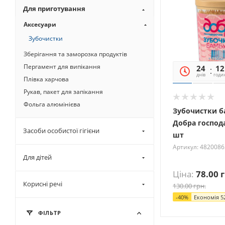
Для приготування
Аксесуари
Зубочистки
Зберігання та заморозка продуктів
Пергамент для випікання
24
12
днів
годи
Плівка харчова
Рукав, пакет для запікання
Фольга алюмінієва
Зубочистки б
Добра господ
Засоби особистої гігієни
шт
Артикул: 482008
Для дітей
Ціна:
78.00
г
Корисні речі
130.00
грн.
-
40
%
Економія
5
ФІЛЬТР