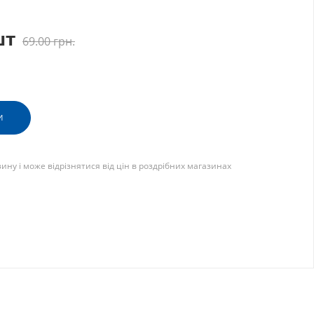
шт
69.00
грн.
И
зину і може відрізнятися від цін в роздрібних магазинах