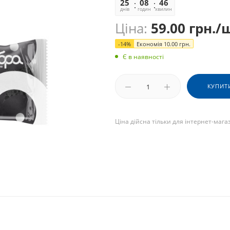
25
08
46
25
днів
годин
хвилин
секунд
Ціна:
59.00
грн.
/
-
14
%
Економія
10.00
грн.
Є в наявності
КУПИТ
Ціна дійсна тільки для інтернет-мага