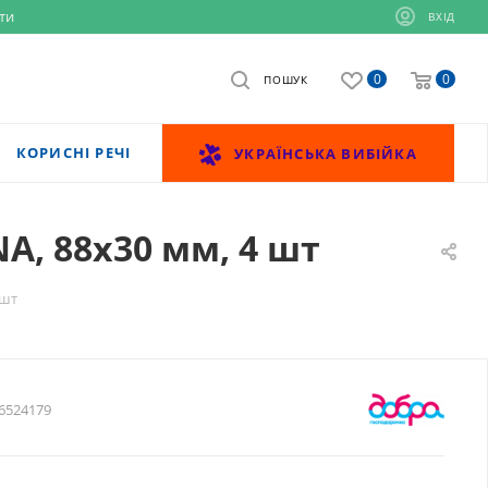
ти
ВХІД
0
0
ПОШУК
КОРИСНІ РЕЧІ
УКРАЇНСЬКА ВИБІЙКА
A, 88х30 мм, 4 шт
 шт
6524179