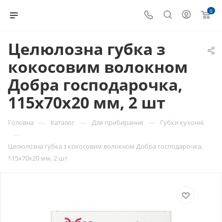
0
Целюлозна губка з
кокосовим волокном
Добра господарочка,
115х70х20 мм, 2 шт
—
—
—
Головна
Каталог
Для прибирання
Губки кухонні
—
Целюлозна губка з кокосовим волокном Добра господарочка,
115х70х20 мм, 2 шт