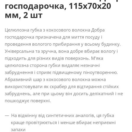
господарочка, 115х70х20
мм, 2 шт
Целюлозна губка з кокосового волокна Добра
господарочка призначена для миття посуду і
проведення вологого прибирання у всьому будинку.
Універсальна та зручна, вона добре вбирає вологу і
підходить для різних видів поверхонь. М’яка
целюлозна сторона губки видаляє незначні
забруднення і сприяє підвищеному піноутворенню.
Абразивний шар з кокосового волокна можна
використовувати як скрабер для відтирання стійких
забруднень, але при цьому він досить делікатний і не
пошкоджує поверхні.
На відмінну від синтетичних аналогів, ця губка
краще провітрюється і менше вбирає неприємні
запахи