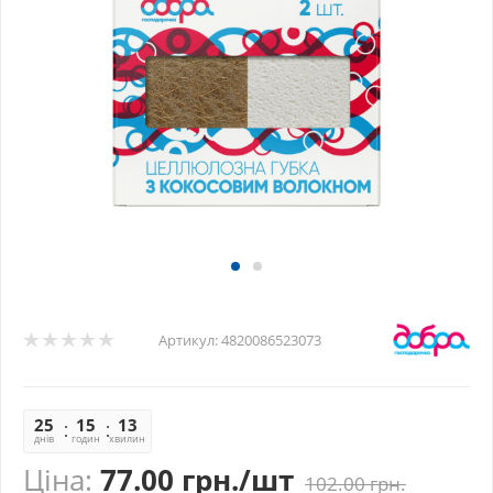
Артикул:
4820086523073
25
15
13
25
днів
годин
хвилин
секунд
Ціна:
77.00
грн.
/шт
102.00
грн.