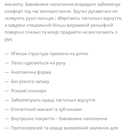
манжету. Бавовняне напилення всередині забезпечує
комфорт під час використання. Зручні рукавички не
сковують рухи пальців і зберігають тактильні відчуття,
а завдяки спеціальній більш вираженій рельєфній
поверхні слизькі та мокрі предмети не вислизають з
рук.
М’якша структура приємна на дотик
Легко одягаються на руку
Анатомічна форма
Без різкого запаху
Яскраві кольори
Забезпечують кращі тактильні відчуття
Елегантний манжет із зубчиками
Внутрішнє покриття – бавовняне напилення
Протиковзний та краще виражений малюнок для