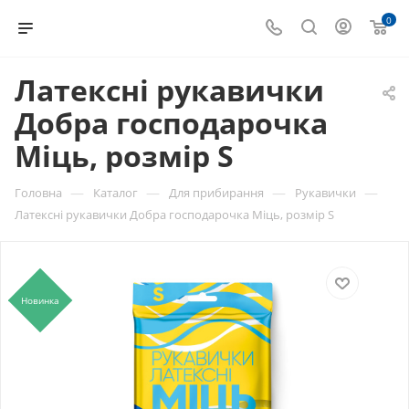
0
Латексні рукавички
Добра господарочка
Міць, розмір S
—
—
—
—
Головна
Каталог
Для прибирання
Рукавички
Латексні рукавички Добра господарочка Міць, розмір S
Новинка