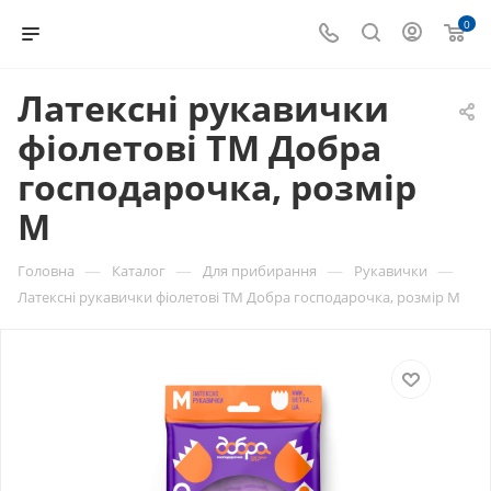
0
Латексні рукавички
фіолетові ТМ Добра
господарочка, розмір
М
—
—
—
—
Головна
Каталог
Для прибирання
Рукавички
Латексні рукавички фіолетові ТМ Добра господарочка, розмір М