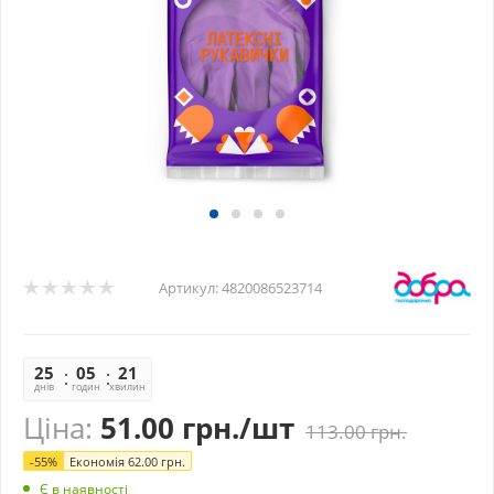
Артикул:
4820086523714
25
05
21
42
днів
годин
хвилин
секунд
Ціна:
51.00
грн.
/шт
113.00
грн.
-
55
%
Економія
62.00
грн.
Є в наявності