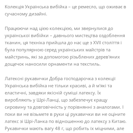
Колекція Українська вибійка – це ремесло, що оживає в
сучасному дизайні.
Працюючи над цією колекцією, ми звернулися до
української вибійки – давнього мистецтва оздоблення
тканин, ця техніка прийшла до нас ще з XVII століття і
була популярною серед українських майстрів та
майстринь, які за допомогою різьблених дерев'яних
дощечок наносили орнаменти на текстиль.
Латексні рукавички Добра господарочка з колекції
Українська вибійка не тільки красиві, а й м'які та
еластичні, завдяки якісній суміші латексу. Їх
виробляють у Шрі-Ланці, що забезпечує кращу
сировину та довговічність у порівнянні з аналогами. І
поки ви не візьмете в руки ці рукавички ви не оціните
латекс зі Шрі-Ланка по відношенню до латексу з Китаю.
Рукавички мають вагу 48 г, що робить їх міцними, але