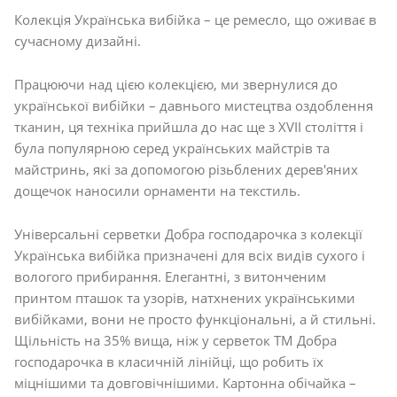
Колекція Українська вибійка – це ремесло, що оживає в
сучасному дизайні.
Працюючи над цією колекцією, ми звернулися до
української вибійки – давнього мистецтва оздоблення
тканин, ця техніка прийшла до нас ще з XVII століття і
була популярною серед українських майстрів та
майстринь, які за допомогою різьблених дерев'яних
дощечок наносили орнаменти на текстиль.
Універсальні серветки Добра господарочка з колекції
Українська вибійка призначені для всіх видів сухого і
вологого прибирання. Елегантні, з витонченим
принтом пташок та узорів, натхнених українськими
вибійками, вони не просто функціональні, а й стильні.
Щільність на 35% вища, ніж у серветок ТМ Добра
господарочка в класичній лінійці, що робить їх
міцнішими та довговічнішими. Картонна обічайка –