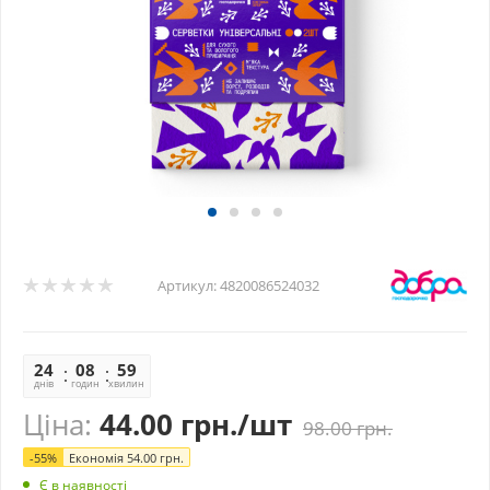
Артикул:
4820086524032
24
08
59
21
днів
годин
хвилин
секунд
Ціна:
44.00
грн.
/шт
98.00
грн.
-
55
%
Економія
54.00
грн.
Є в наявності