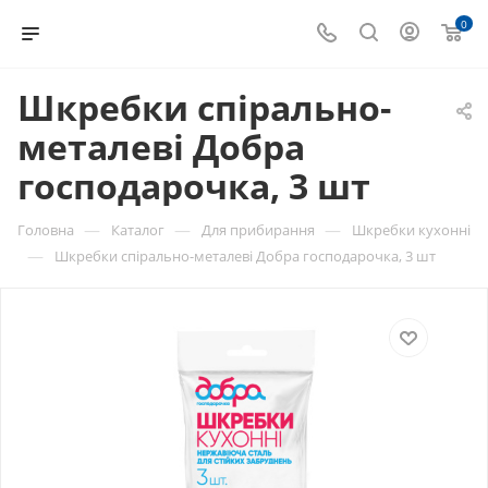
0
Шкребки спірально-
металеві Добра
господарочка, 3 шт
—
—
—
Головна
Каталог
Для прибирання
Шкребки кухонні
—
Шкребки спірально-металеві Добра господарочка, 3 шт