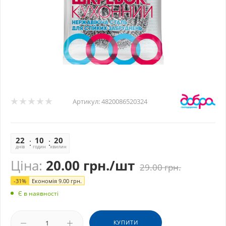
Артикул:
4820086520324
22
10
20
40
днів
годин
хвилин
секунд
Ціна:
20.00
грн.
/шт
29.00
грн.
-
31
%
Економія
9.00
грн.
Є в наявності
КУПИТИ