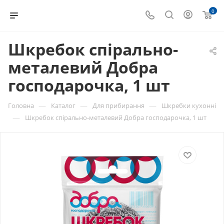
0
Шкребок спірально-
металевий Добра
господарочка, 1 шт
—
—
—
Головна
Каталог
Для прибирання
Шкребки кухонні
—
Шкребок спірально-металевий Добра господарочка, 1 шт