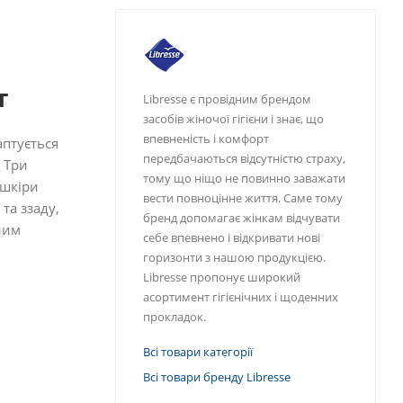
т
Libresse є провідним брендом
засобів жіночої гігієни і знає, що
впевненість і комфорт
аптується
передбачаються відсутністю страху,
. Три
тому що ніщо не повинно заважати
 шкіри
вести повноцінне життя. Саме тому
та ззаду,
бренд допомагає жінкам відчувати
ним
себе впевнено і відкривати нові
горизонти з нашою продукцією.
Libressе пропонує широкий
асортимент гігієнічних і щоденних
прокладок.
Всі товари категорії
Всі товари бренду Libresse