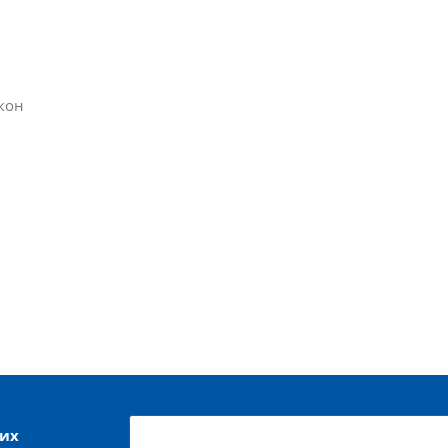
кон
ших