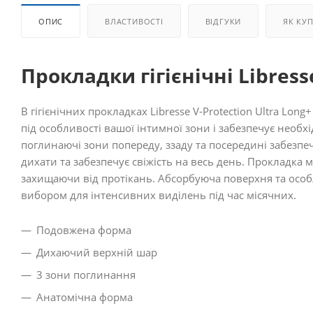
ОПИС
ВЛАСТИВОСТІ
ВІДГУКИ
ЯК КУ
Прокладки гігієнічні Libresse
В гігієнічних прокладках Libresse V-Protection Ultra Lon
під особливості вашої інтимної зони і забезпечує необх
поглинаючі зони попереду, ззаду та посередині забезп
дихати та забезпечує свіжість на весь день. Прокладка м
захищаючи від протікань. Абсорбуюча поверхня та осо
вибором для інтенсивних виділень під час місячних.
Подовжена форма
Дихаючий верхній шар
3 зони поглинання
Анатомічна форма