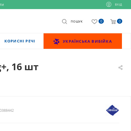
ти
ВХІД
0
0
ПОШУК
КОРИСНІ РЕЧІ
УКРАЇНСЬКА ВИБІЙКА
g+, 16 шт
0388442