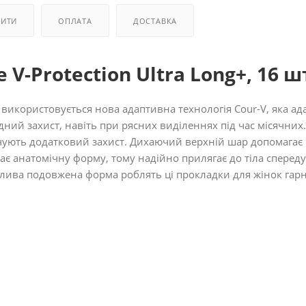
ПИТИ
ОПЛАТА
ДОСТАВКА
 V-Protection Ultra Long+, 16 ш
g+ використовується нова адаптивна технологія Cour-V, яка ад
ідний захист, навіть при рясних виділеннях під час місячних
ечують додатковий захист. Дихаючий верхній шар допомагає
ає анатомічну форму, тому надійно прилягає до тіла спереду 
блива подовжена форма роблять ці прокладки для жінок гар