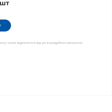
/шт
И
зину і може відрізнятися від цін в роздрібних магазинах