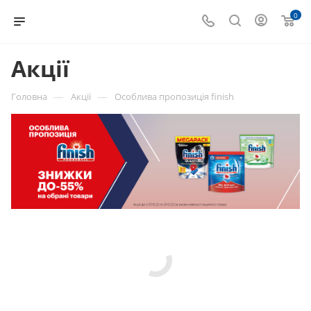
0
Акції
—
—
Головна
Акції
Особлива пропозиція finish