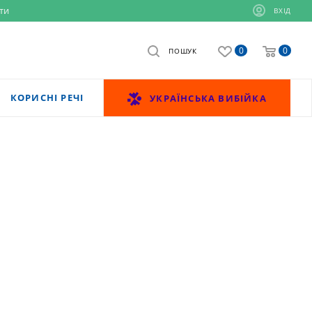
ти
ВХІД
0
0
ПОШУК
КОРИСНІ РЕЧІ
УКРАЇНСЬКА ВИБІЙКА